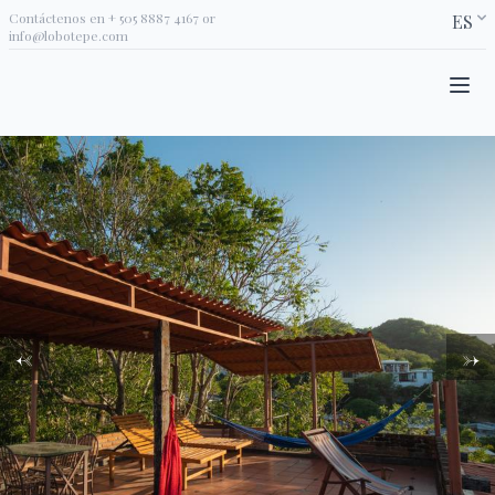
Contáctenos en
+ 505 8887 4167
or
ES
info@lobotepe.com
←
→