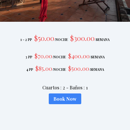
$
50
.00
$
300
.00
1 - 2 PP
/
NOCHE
/
SEMANA
$
70
.00
$
400
.00
3 PP
/
NOCHE
/
SEMANA
$
85
.00
$
500
.00
4 PP
/
NOCHE
/
SEMANA
Cuartos
:
2
-
Baños
:
1
Book Now