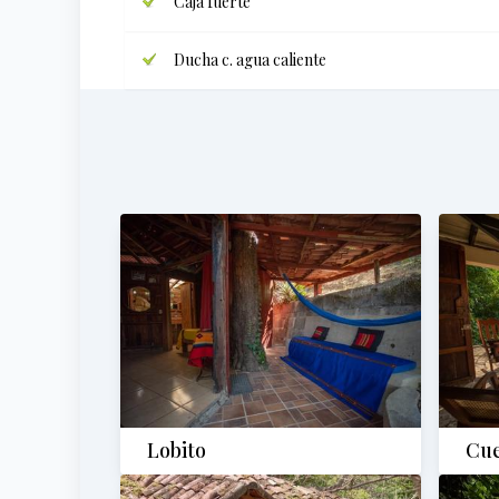
Caja fuerte
Ducha c. agua caliente
Lobito
Cu