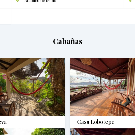
Abanico de techo
Cabañas
eva
Casa Lobotepe