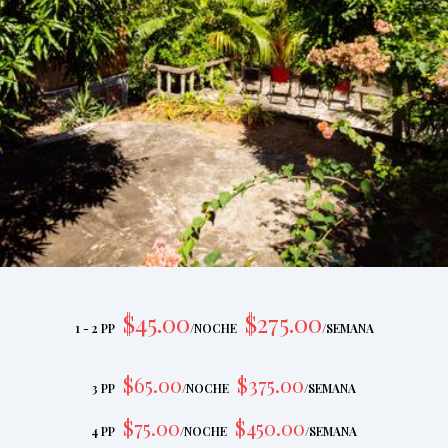
$
45
.00
$
275
.00
1 - 2 PP
/
NOCHE
/
SEMANA
$
65
.00
$
375
.00
3 PP
/
NOCHE
/
SEMANA
$
75
.00
$
450
.00
4 PP
/
NOCHE
/
SEMANA