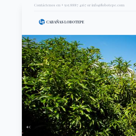
Contáctenos en
+ 505 8887 4167
or
info@lobotepe.com
CABAÑAS LOBOTEPE
←