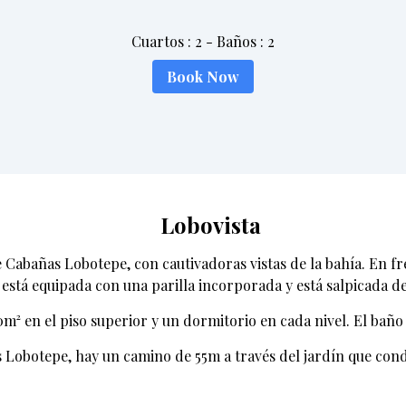
Cuartos
:
2
-
Baños
:
2
Book Now
Lobovista
 Cabañas Lobotepe, con cautivadoras vistas de la bahía. En fre
o está equipada con una parilla incorporada y está salpicada d
0m² en el piso superior y un dormitorio en cada nivel. El bañ
Lobotepe, hay un camino de 55m a través del jardín que condu