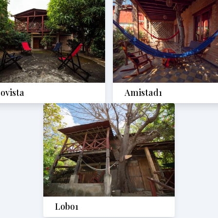
ovista
Amistad1
Lobo1