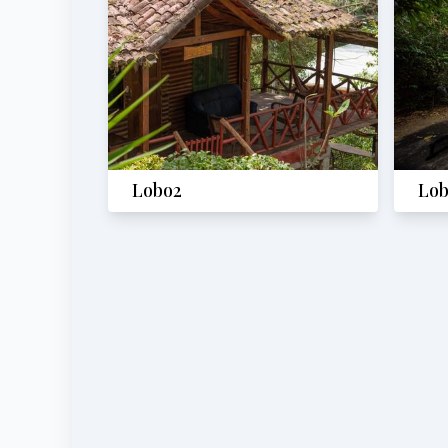
Lobo2
Lob