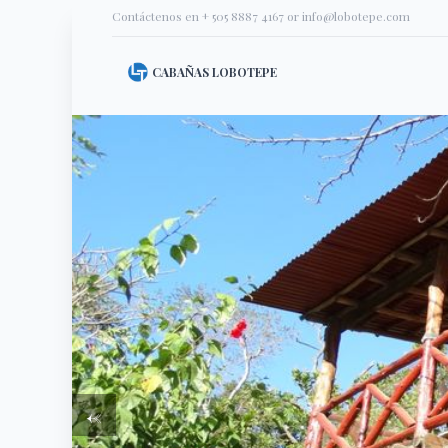
Contáctenos en
+ 505 8887 4167
or
info@lobotepe.com
CABAÑAS LOBOTEPE
←