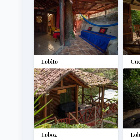
Lobito
Cu
Lobo2
Lob