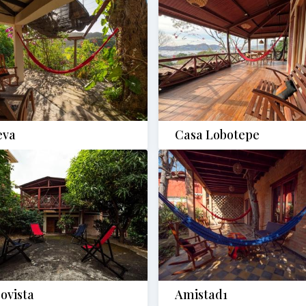
eva
Casa Lobotepe
ovista
Amistad1