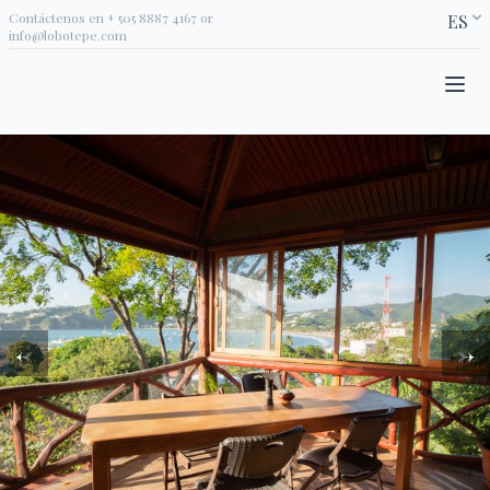
Contáctenos en
+ 505 8887 4167
or
ES
info@lobotepe.com
←
→