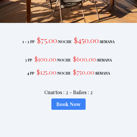
$
75
.00
$
450
.00
1 - 2 PP
/
NOCHE
/
SEMANA
$
100
.00
$
600
.00
3 PP
/
NOCHE
/
SEMANA
$
125
.00
$
750
.00
4 PP
/
NOCHE
/
SEMANA
Cuartos
:
2
-
Baños
:
2
Book Now